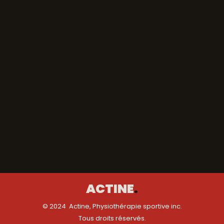
BACK TO WORKS
ACTINE
.
© 2024 Actine, Physiothérapie sportive inc.
Tous droits réservés.